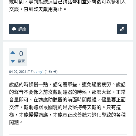
戴時間，等到能聽清自己講話聲和室外聲後可以多和人
交談，直到整天戴用為止。
0
投票
04 09, 2021
用戶:
amy1
(
1.6k
分)
說話
的時候
慢一點，語句簡單些，避免過度疲勞
。
說話
的聲音不要像之前沒戴助聽器的時候，那麼大聲。正常
音量即可
、
在適應助聽器的前面時間段
裡
，儘量要正面
交流
，
戴助聽器最關鍵的是要堅持每天戴的。只有這
樣，才能慢慢適應，才能真正改善聽力退化導致的各種
問題。