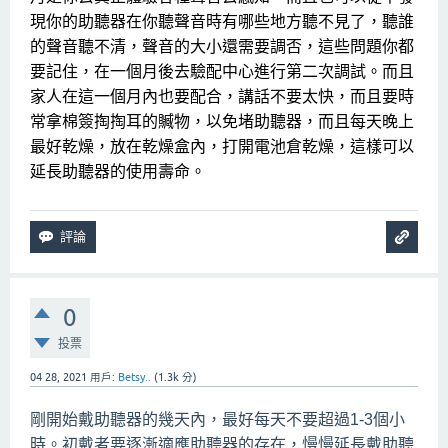
現你的助聽器在你聽聲音時有哪些地方聽不見了，聽誰
的聲音聽不清，聲音的大小還需要調否，這些問題你都
要記住，在一個月後去驗配中心進行第二次調試。而且
家人在這一個月內也要配合，講話不要太快，而且要時
常拿棉簽掏掏耳的贓物，以免堵助聽器，而且每天晚上
最好乾燥，放在乾燥盒內，打開電池倉乾燥，這樣可以
延長助聽器的使用壽命。
0
投票
04 28, 2021
用戶:
Betsy..
(
1.3k
分)
剛開始戴助聽器的幾天內，最好每天不要超過1-3個小
時。初戴者要逐漸適應助聽器的存在，慢慢延長戴助聽