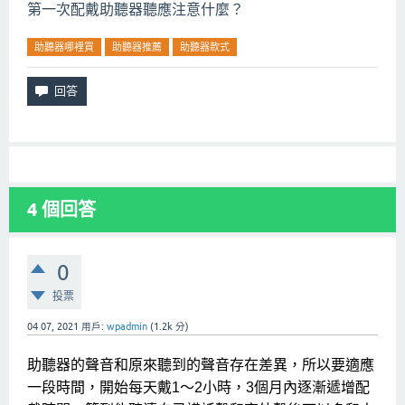
第一次配戴助聽器聽應注意什麼？
助聽器哪裡買
助聽器推薦
助聽器款式
4
個回答
0
投票
04 07, 2021
用戶:
wpadmin
(
1.2k
分)
助聽器的聲音和原來聽到的聲音存在差異，所以要適應
一段時間，開始每天戴1～2小時，3個月內逐漸遞增配