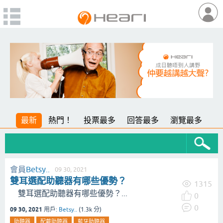
最新
熱門！
投票最多
回答最多
瀏覽最多
會員
Betsy..
09 30, 2021
雙耳選配助聽器有哪些優勢？
1315
雙耳選配助聽器有哪些優勢？...
0
0
09 30, 2021
用戶:
Betsy..
(
1.3k
分)
助聽器
配戴助聽器
藍牙助聽器