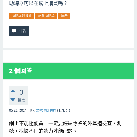
助聽器可以在網上購買嗎？
助聽器哪裡買
配戴助聽器
長者
2
個回答
0
投票
05 25, 2021
用戶:
爱吃咪咪的瞄
(
1.7k
分)
網上不能隨便買，一定要經過專業的外耳道檢查，測
聽，根據不同的聽力才能配的。