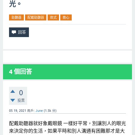
光。
助聽器
配戴助聽器
款式
擔心
4
個回答
0
投票
05 19, 2021
用戶:
June
(
1.5k
分)
配戴助聽器就好象戴眼鏡 一樣好平常，別讓別人的眼光
來決定你的生活，如果平時和別人溝通有困難那才是大