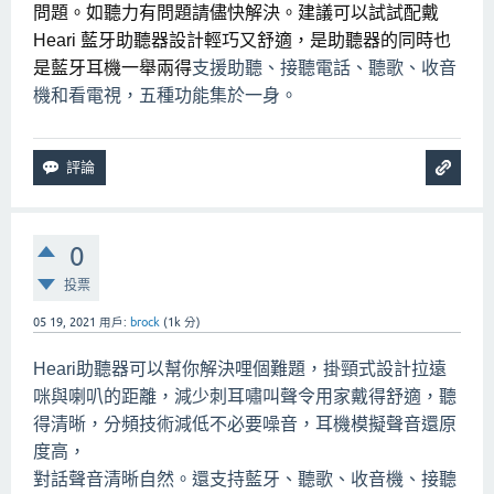
問題。如聽力有問題請儘快解決。
建議可以試試配戴
Heari 藍牙助聽器設計輕巧又舒適，是助聽器的同時也
是藍牙耳機一舉兩得
支援助聽、接聽電話、聽歌、收音
機和看電視，五種功能集於一身。
0
投票
05 19, 2021
用戶:
brock
(
1k
分)
Heari助聽器可以幫你解決哩個難題，掛頸式設計拉遠
咪與喇叭的距離，減少刺耳嘯叫聲令用家戴得舒適，聽
得清晰，分頻技術減低不必要噪音，耳機模擬聲音還原
度高，
對話聲音清晰自然。還支持藍牙、聽歌、收音機、接聽