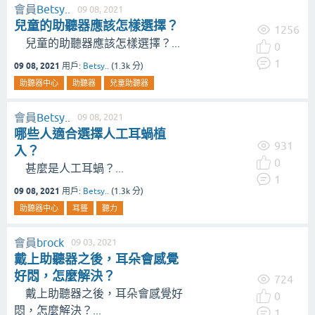
會員
Betsy..
09 08, 2021
兒童的助聽器應該怎樣選擇？
1256
兒童的助聽器應該怎樣選擇？...
0
1
09 08, 2021
用戶:
Betsy..
(
1.3k
分)
助聽器中心
助聽器
兒童助聽器
會員
Betsy..
09 08, 2021
哪些人適合選擇人工耳蝸植
931
入？
0
甚麼是人工耳蝸？...
1
09 08, 2021
用戶:
Betsy..
(
1.3k
分)
助聽器中心
耳聾
聽力
會員
brock
09 03, 2021
戴上助聽器之後，耳朵會感覺
好悶，怎麼解決？
724
戴上助聽器之後，耳朵會感覺好
0
悶，怎麼解決？...
1